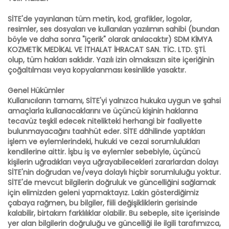
SİTE'de yayınlanan tüm metin, kod, grafikler, logolar,
resimler, ses dosyaları ve kullanılan yazılımın sahibi (bundan
böyle ve daha sonra "içerik" olarak anılacaktır) SDM KİMYA
KOZMETİK MEDİKAL VE İTHALAT İHRACAT SAN. TİC. LTD. ŞTİ.
olup, tüm hakları saklıdır. Yazılı izin olmaksızın site içeriğinin
çoğaltılması veya kopyalanması kesinlikle yasaktır.
Genel Hükümler
Kullanıcıların tamamı, SİTE'yi yalnızca hukuka uygun ve şahsi
amaçlarla kullanacaklarını ve üçüncü kişinin haklarına
tecavüz teşkil edecek nitelikteki herhangi bir faaliyette
bulunmayacağını taahhüt eder. SİTE dâhilinde yaptıkları
işlem ve eylemlerindeki, hukuki ve cezai sorumlulukları
kendilerine aittir. İşbu iş ve eylemler sebebiyle, üçüncü
kişilerin uğradıkları veya uğrayabilecekleri zararlardan dolayı
SİTE'nin doğrudan ve/veya dolaylı hiçbir sorumluluğu yoktur.
SİTE'de mevcut bilgilerin doğruluk ve güncelliğini sağlamak
için elimizden geleni yapmaktayız. Lakin gösterdiğimiz
çabaya rağmen, bu bilgiler, fiili değişikliklerin gerisinde
kalabilir, birtakım farklılıklar olabilir. Bu sebeple, site içerisinde
yer alan bilgilerin doğruluğu ve güncelliği ile ilgili tarafımızca,