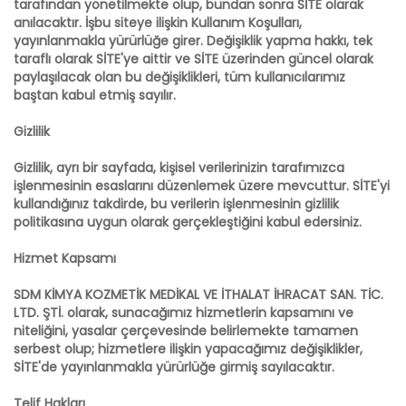
tarafından yönetilmekte olup, bundan sonra SİTE olarak
anılacaktır. İşbu siteye ilişkin Kullanım Koşulları,
yayınlanmakla yürürlüğe girer. Değişiklik yapma hakkı, tek
taraflı olarak SİTE'ye aittir ve SİTE üzerinden güncel olarak
paylaşılacak olan bu değişiklikleri, tüm kullanıcılarımız
baştan kabul etmiş sayılır.
Gizlilik
Gizlilik, ayrı bir sayfada, kişisel verilerinizin tarafımızca
işlenmesinin esaslarını düzenlemek üzere mevcuttur. SİTE'yi
kullandığınız takdirde, bu verilerin işlenmesinin gizlilik
politikasına uygun olarak gerçekleştiğini kabul edersiniz.
Hizmet Kapsamı
SDM KİMYA KOZMETİK MEDİKAL VE İTHALAT İHRACAT SAN. TİC.
LTD. ŞTİ. olarak, sunacağımız hizmetlerin kapsamını ve
niteliğini, yasalar çerçevesinde belirlemekte tamamen
serbest olup; hizmetlere ilişkin yapacağımız değişiklikler,
SİTE'de yayınlanmakla yürürlüğe girmiş sayılacaktır.
Telif Hakları