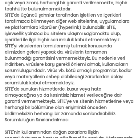
açık veya zımni, herhangi bir garanti verilmemekte, hiçbir
taahhütte bulunulmamaktadır.
SİTE'de üçüncü şahıslar tarafından işletilen ve içerikleri
tarafımızca bilinmeyen diğer web sitelerine, uygulamalara
ve platformlara köprüler (hyperlink) bulunabilir. SİTE,
işlevsellik yalnızca bu sitelere ulaşımı sağlamakta olup,
içerikleri ile ilgili hiçbir sorumluluk kabul etmemekteyiz.
SİTE'yi virüslerden temizlenmiş tutmak konusunda
elimizden geleni yapsak da, virüslerin tamamen
bulunmadığı garantisini vermemekteyiz. Bu nedenle veri
indirirken, virüslere karşı gerekli önlemi almak, kullanıcıların
sorumluluğundadır. Virüs vb. kötü amaçlı programlar, kodlar
veya materyallerin sebep olabileceği zararlardan dolayı
sorumluluk kabul etmemekteyiz.
SİTE'de sunulan hizmetlerde, kusur veya hata
olmayacağına ya da kesintisiz hizmet verileceğine dair
garanti vermemekteyiz. SİTE'ye ve sitenin hizmetlerine veya
herhangi bir bölümüne olan erişiminizi önceden
bildirmeksizin herhangi bir zamanda sonlandırabiliriz.
Sorumluluğun Sınırlandırılması
SİTE'nin kullanımından doğan zararlara ilişkin