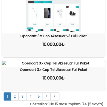
Opencart 3.x Cep Aksesuar v3 Full Paket
10.000,00₺
İNCELE
Opencart 3.x Cep Tel Aksesuar Full Paket
10.000,00₺
İNCELE
1
2
3
4
5
>
>|
Gösterilen: 1 ile 15 arası, toplam: 74 (5 Sayfa)