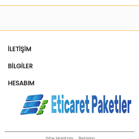
İLETIŞIM
BILGILER
HESABIM
Site Haritası
İletişim