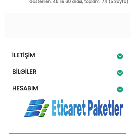
Gösterilen: 46 ile 60 arası, toplam: 74 (5 Sayfa)
İLETIŞIM
BILGILER
HESABIM