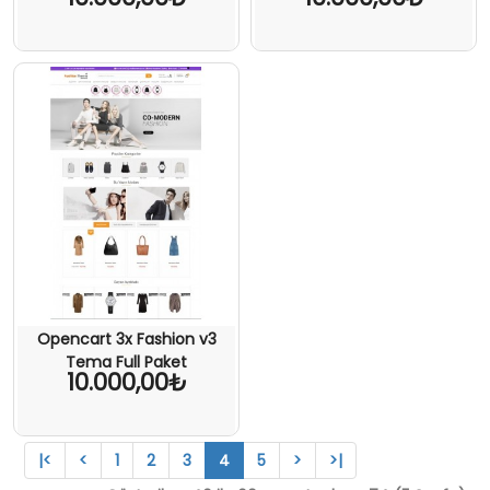
Opencart 3x Fashion v3
Tema Full Paket
10.000,00₺
|<
<
1
2
3
4
5
>
>|